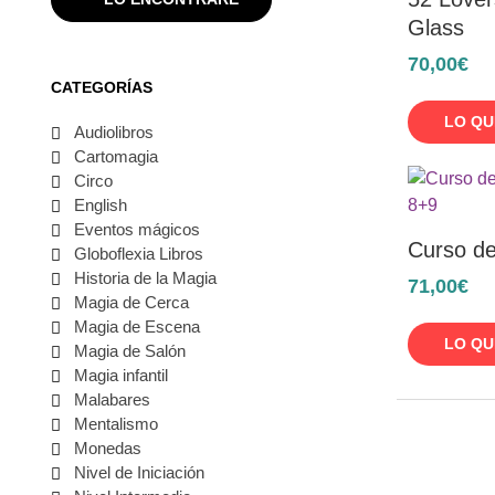
Glass
70,00€
CATEGORÍAS
LO QU
Audiolibros
Cartomagia
Circo
English
Eventos mágicos
Curso de
Globoflexia Libros
Historia de la Magia
71,00€
Magia de Cerca
Magia de Escena
LO QU
Magia de Salón
Magia infantil
Malabares
Mentalismo
Monedas
Nivel de Iniciación