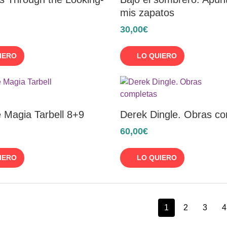
mis zapatos
30,00€
IERO
LO QUIERO
 Magia Tarbell 8+9
Derek Dingle. Obras c
60,00€
IERO
LO QUIERO
1
2
3
4